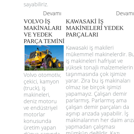
sayabiliriz.
Devamı
Devam
VOLVO İŞ
KAWASAKİ İŞ
MAKİNALARI
MAKİNELERİ YEDEK
VE YEDEK
PARÇALARI
PARÇA TEMİNİ
Kawasaki iş makileri
mükemmel makinelerdir. B
iş makineleri hafriyat ve
yüksek tonajlı malzemelerin
taşınmasında çok işimize
Volvo otomotiv,
yarar. Zira bu iş makinaları
çekici, kamyon
olmaz ise birçok işimizi
(truck), iş
yapamayız. Çalışan demir
makineleri,
parlarmış. Parlarmış ama
deniz motoru
çalışan demir parçaları da
ve endüstriyel
aşınıp arızada yapabilir. İş
motorlar
makinalarının her daim arız
konusunda
yapmadan çalışması
üretim yapan
mümkün değildir. Kazı