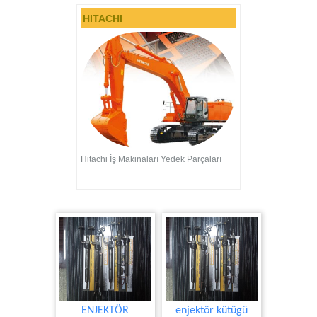
HITACHI
Hitachi İş Makinaları Yedek Parçaları
ENJEKTÖR
enjektör kütügü