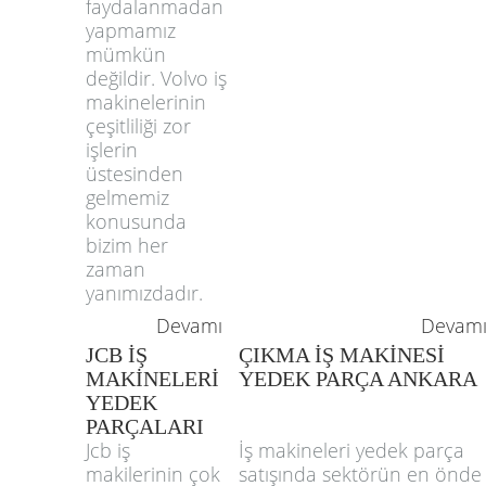
faydalanmadan
yapmamız
mümkün
değildir. Volvo iş
makinelerinin
çeşitliliği zor
işlerin
üstesinden
gelmemiz
konusunda
bizim her
zaman
yanımızdadır.
Devamı
Devam
JCB İŞ
ÇIKMA İŞ MAKİNESİ
MAKİNELERİ
YEDEK PARÇA ANKARA
YEDEK
PARÇALARI
Jcb iş
İş makineleri yedek parça
makilerinin çok
satışında sektörün en önde