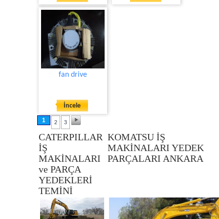
fan drive
İncele
1
2
3
CATERPILLAR
KOMATSU İŞ
İŞ
MAKİNALARI YEDEK
MAKİNALARI
PARÇALARI ANKARA
ve PARÇA
YEDEKLERİ
TEMİNİ