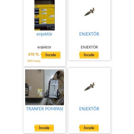
enjektör
ENJEKTÖR
enjektör
ENJEKTÖR
470 TL
İncele
İncele
(KDV hariç)
TRANFER POMPASI
ENJEKTÖR
İncele
İncele