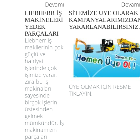
Devamı
Devam
LIEBHERR İŞ
SİTEMİZE ÜYE OLARAK
MAKİNELERİ
KAMPANYALARIMIZDA
YEDEK
YARARLANABİLİRSİNİZ.
PARÇALARI
Liebherr iş
makilerinin çok
güçlü ve
hafriyat
işlerinde çok
işimize yarar.
Zira bu iş
ÜYE OLMAK İÇİN RESME
makinaları
TIKLAYIN.
sayesinde
birçok işlerin
üstesinden
gelmek
mümkündür. İş
makinamızın
parçaları