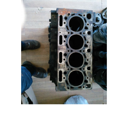
volvo iş makinaları yedek parçaları,komatsu iş makinaları yedek
parçaları,caterpillar iş makinaları yedek parçaları,hitachi iş makinaları yedek
parçaları,liebher iş makinaları yedek parçaları,jcb iş makinaları yedek
parçaları,mastaş iş makinası yedek parçaları,samsung iş makinası yedek