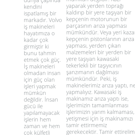
dünya çapında
yaparak yerden toprağı
kendini
kaldırıp bir yere taşıyan bir
ispatlamış bir
kepçenin motorunun bir
markadır. Volvo
parçasının arıza yapması
iş makineleri
mümkündür. Veya yeri kaza
hayatımıza o
kepçenin pistonlarının arıza
kadar çok
yapması, yerden çıkan
girmiştir ki
malzemeleri bir yerden bir
bunu tahmin
yere taşıyan kawasaki
etmek çok güç.
tekerlekli bir taşıyıcının
İş makineleri
şanzımanın dağılması
olmadan insan
mümkündür. Peki, iş
için güç olan
makinelerimiz arıza yaptı, n
işleri yapmak
yapmalıyız. Kawasaki iş
mümkün
makinamız arıza yaptı ise,
değildir. İnsan
işlerimizin tamamlanması
gücü ile
işlerimizin yarım kalmaması,
yapılamayacak
yetişmesi için iş makinamızı
işlerin hem
tamir ettirmemiz
zaman ve hem
gerekecektir. Tamir ettirelim
çok külfetli