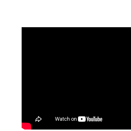
parçaları,fıatallis iş makinaları yedek parçaları,daewoo iş makinası yedek
parçaları,doosan yedek parçaları,volvo iş makinası yedekleri
nerededir,caterpillar iş makinası yedekleri nerededir,ostim iş
makinaciler,parça merkezi iş makinaları yedek parçaları,googlef819628