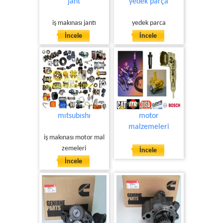
jant
yedek parça
iş makınası jantı
yedek parca
İncele
İncele
mıtsubıshı
motor
malzemeleri
iş makınası motor mal
zemeleri
İncele
İncele