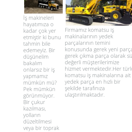
İş makineleri
hayatımıza o
Firmamız komatsu iş
kadar çok yer
makinalarının yedek
etmiştir ki bunu
parçalarının temini
tahmin bile
konusunda gerek yeni parç
edemeyiz. Bir
gerek çıkma parça olarak si
düşünelim
değerli müşterilerimize
bakalım
hizmet vermektedir.Her türl
onlarsız bir iş
komatsu iş makinalarına ait
yapmamız
yedek parça en hızlı bir
mümkün mü?
şekilde tarafınıza
Pek mümkün
ulaştırılmaktadır.
görünmüyor.
Bir çukur
kazılması,
yolların
düzeltilmesi
veya bir toprak