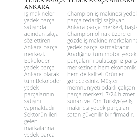
YEDEK PARÇA
YEDEK PARÇA ANKARA
ANKARA
İş makineleri
Champion iş makinesi yede
yedek parça
parça tedariği sağlayan
satışında
Ankara parça merkezi, başt
adından sıkça
Champion olmak üzere en
söz ettiren
gözde iş makine markaların
Ankara parça
yedek parça satmaktadır.
merkezi,
Aradığınız tüm motor yedek
Bekoloder
parçalarını bulacağınız parç
yedek parça
merkezinde hem ekonomik
Ankara olarak
hem de kaliteli ürünler
tüm Bekoloder
göreceksiniz. Müşteri
yedek
memnuniyeti odaklı çalışan
parçalarının
parça merkezi, 7/24 hizmet
satışını
sunan ve tüm Türkiye’ye iş
yapmaktadır.
makinesi yedek parçaları
Sektörün ileri
satan güvenilir bir firmadır.
gelen
markalarına
yedek parça