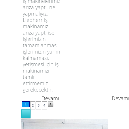
iş makinelerimiz
arıza yaptı, ne
yapmalıyız.
Liebherr iş
makinamız
arıza yaptı ise,
işlerimizin
tamamlanması
işlerimizin yarım
kalmaması,
yetişmesi için iş
makinamızı
tamir
ettirmemiz
gerekecektir.
Devamı
Devam
1
2
3
4