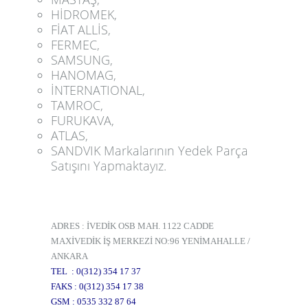
HİDROMEK,
FİAT ALLİS,
FERMEC,
SAMSUNG,
HANOMAG,
İNTERNATIONAL,
TAMROC,
FURUKAVA,
ATLAS,
SANDVIK
Markalarının Yedek Parça
Satışını Yapmaktayız.
ADRES : İVEDİK OSB MAH. 1122 CADDE
MAXİVEDİK İŞ MERKEZİ NO:96 YENİMAHALLE /
ANKARA
TEL
: 
0(312) 354 17 37
FAKS
:
0(312) 354 17 38
GSM
:
0535 332 87 64