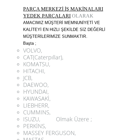
PARÇA MERKEZİ İŞ MAKİNALARI
YEDEK PARÇALARI
OLARAK
AMACIMIZ MÜŞTERİ MEMNUNİYETİ VE
KALİTEYİ EN HIZLI ŞEKİLDE SİZ DEĞERLİ
MÜŞTERİLERİMİZE SUNMAKTIR.
.
Başta ; 
VOLVO,
CAT(Caterpıllar),
KOMATSU,
HITACHI,
JCB,
DAEWOO,
HYUNDAI,
KAWASAKİ,
LIEBHERR,
CUMMINS,
ISUZU,
Olmak Üzere
;
PERKİNS,
MASSEY FERGUSON,
MASTAŞ,