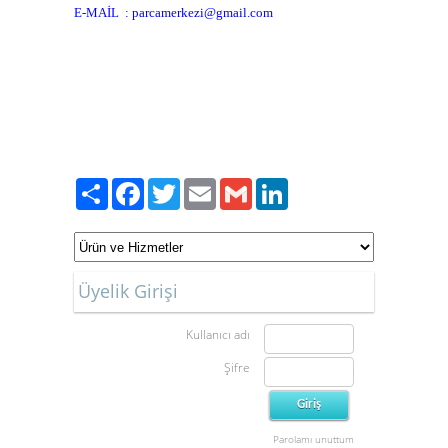
E-MAİL : parcamerkezi@gmail.com
caterpillar yedek parça ankara , iş makinası yedek parça , komatsu iş
makinası yedek parça , jcb iş makinası yedek parça , cummins iş makinası
yedek parça ,ankara çıkma iş makinası yedek parça , kawasaki iş makinası
yedek parça , ostimde iş makinası , satılık iş makinası ,volvo iş makinası yedek
parça , iş makinası tamir, ankara iş makinası , yedek parça ,ostim , iş
makinası blok , iş makinası krank , hyundai iş makinası yedek parça , daewoo
iş nakinası yedek parça, ısuzu 6hk1 , ısuzu 4hk1 yedek parça
Paylaş
Facebook
Twitter
Email
Gmail
LinkedIn
Üyelik Girişi
Kullanıcı adı
Şifre
Parolamı unuttum