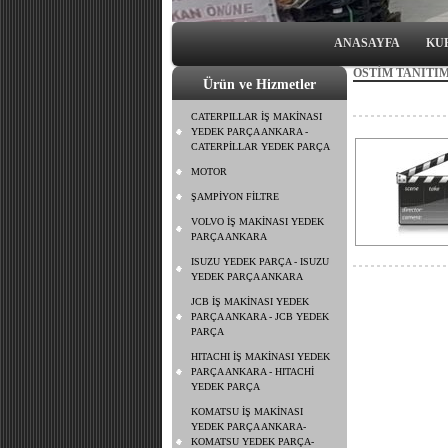
ANASAYFA
KU
OSTİM TANITIM
Ürün ve Hizmetler
CATERPILLAR İŞ MAKİNASI
YEDEK PARÇA ANKARA -
CATERPİLLAR YEDEK PARÇA
MOTOR
ŞAMPİYON FİLTRE
VOLVO İŞ MAKİNASI YEDEK
PARÇA ANKARA
ISUZU YEDEK PARÇA - ISUZU
YEDEK PARÇA ANKARA
JCB İŞ MAKİNASI YEDEK
PARÇA ANKARA - JCB YEDEK
PARÇA
HITACHI İŞ MAKİNASI YEDEK
PARÇA ANKARA - HITACHİ
YEDEK PARÇA
KOMATSU İŞ MAKİNASI
YEDEK PARÇA ANKARA-
KOMATSU YEDEK PARÇA-