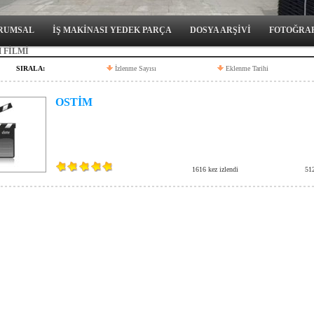
RUMSAL
İŞ MAKİNASI YEDEK PARÇA
DOSYA ARŞİVİ
FOTOĞRA
 FİLMİ
SIRALA:
İzlenme Sayısı
Eklenme Tarihi
OSTİM
1616 kez izlendi
51