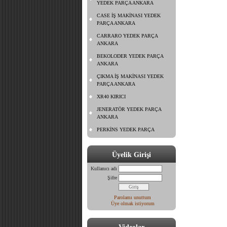
YEDEK PARÇA ANKARA
CASE İŞ MAKİNASI YEDEK
PARÇA ANKARA
CARRARO YEDEK PARÇA
ANKARA
BEKOLODER YEDEK PARÇA
ANKARA
ÇIKMA İŞ MAKİNASI YEDEK
PARÇA ANKARA
XR40 KIRICI
JENERATÖR YEDEK PARÇA
ANKARA
PERKİNS YEDEK PARÇA
Üyelik Girişi
Kullanıcı adı
Şifre
Parolamı unuttum
Üye olmak istiyorum