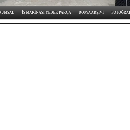
RUMSAL
İŞ MAKİNASI YEDEK PARÇA
DOSYA ARŞİVİ
FOTOĞRA