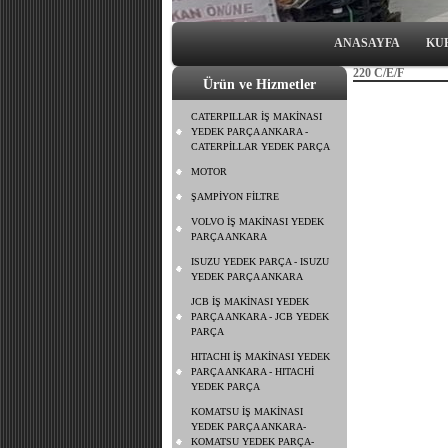
ANASAYFA
KU
220 C/E/F
Ürün ve Hizmetler
CATERPILLAR İŞ MAKİNASI
YEDEK PARÇA ANKARA -
CATERPİLLAR YEDEK PARÇA
MOTOR
ŞAMPİYON FİLTRE
VOLVO İŞ MAKİNASI YEDEK
PARÇA ANKARA
ISUZU YEDEK PARÇA - ISUZU
YEDEK PARÇA ANKARA
JCB İŞ MAKİNASI YEDEK
PARÇA ANKARA - JCB YEDEK
PARÇA
HITACHI İŞ MAKİNASI YEDEK
PARÇA ANKARA - HITACHİ
YEDEK PARÇA
KOMATSU İŞ MAKİNASI
YEDEK PARÇA ANKARA-
KOMATSU YEDEK PARÇA-