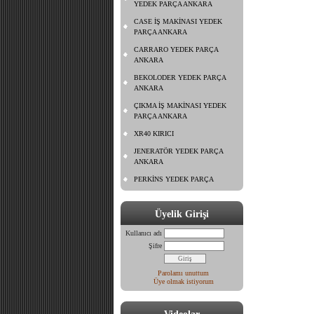
YEDEK PARÇA ANKARA
CASE İŞ MAKİNASI YEDEK
PARÇA ANKARA
CARRARO YEDEK PARÇA
ANKARA
BEKOLODER YEDEK PARÇA
ANKARA
ÇIKMA İŞ MAKİNASI YEDEK
PARÇA ANKARA
XR40 KIRICI
JENERATÖR YEDEK PARÇA
ANKARA
PERKİNS YEDEK PARÇA
Üyelik Girişi
Kullanıcı adı
Şifre
Parolamı unuttum
Üye olmak istiyorum